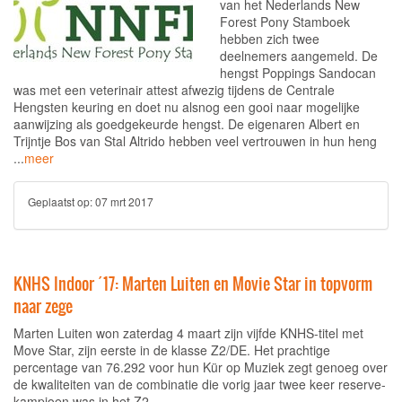
van het Nederlands New
Forest Pony Stamboek
hebben zich twee
deelnemers aangemeld. De
hengst Poppings Sandocan
was met een veterinair attest afwezig tijdens de Centrale
Hengsten keuring en doet nu alsnog een gooi naar mogelijke
aanwijzing als goedgekeurde hengst. De eigenaren Albert en
Trijntje Bos van Stal Altrido hebben veel vertrouwen in hun heng
...
meer
Geplaatst op:
07 mrt 2017
KNHS Indoor ´17: Marten Luiten en Movie Star in topvorm
naar zege
Marten Luiten won zaterdag 4 maart zijn vijfde KNHS-titel met
Move Star, zijn eerste in de klasse Z2/DE. Het prachtige
percentage van 76.292 voor hun Kür op Muziek zegt genoeg over
de kwaliteiten van de combinatie die vorig jaar twee keer reserve-
kampioen was in het Z2.