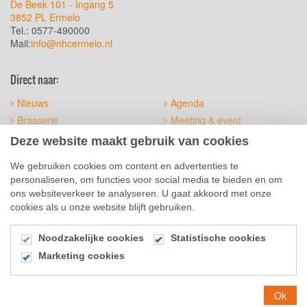
De Beek 101 - Ingang 5
3852 PL Ermelo
Tel.: 0577-490000
Mail:
info@nhcermelo.nl
Direct naar:
Nieuws
Agenda
Brasserie
Meeting & event
Het terrein
Official suppliers
Deze website maakt gebruik van cookies
Sitemap
Algemene voorwaarden
We gebruiken cookies om content en advertenties te
personaliseren, om functies voor social media te bieden en om
Social Media
ons websiteverkeer te analyseren. U gaat akkoord met onze
cookies als u onze website blijft gebruiken.
Noodzakelijke cookies
Statistische cookies
Marketing cookies
© 2026
Ok