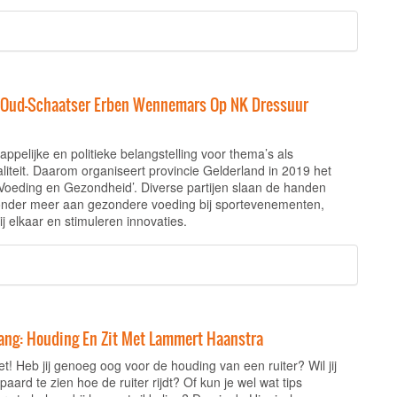
! Oud-Schaatser Erben Wennemars Op NK Dressuur
appelijke en politieke belangstelling voor thema’s als
liteit. Daarom organiseert provincie Gelderland in 2019 het
 Voeding en Gezondheid’. Diverse partijen slaan de handen
onder meer aan gezondere voeding bij sportevenementen,
ij elkaar en stimuleren innovaties.
ang: Houding En Zit Met Lammert Haanstra
et! Heb jij genoeg oog voor de houding van een ruiter? Wil jij
aard te zien hoe de ruiter rijdt? Of kun je wel wat tips