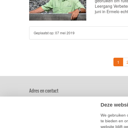
gebruiken om ruite
Leergang Verbeter
juni in Ermelo ech
Geplaatst op:
07 mei 2019
(curr
1
Adres en contact
De Beek 101 - Ingang 5
Deze websi
3852 PL Ermelo
Tel.: 0577-490000
We gebruiken c
Mail:
info@nhcermelo.nl
te bieden en o
website blijft g