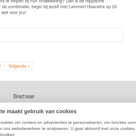
rs te helpen bij hun ontwikkeling? Dan is de Hippische
 de combinatie, begin bij jezelf met Lammert Haanstra op 20
t wat voor jou!
ent)
2
Volgende
Direct naar:
Nieuws
Agenda
Brasserie
te maakt gebruik van cookies
Meeting & event
Het terrein
Official su
Sitemap
Algemene
ookies om content en advertenties te personaliseren, om functies voor
voorwaarden
m ons websiteverkeer te analyseren. U gaat akkoord met onze cookies 
ebruiken.