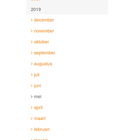
2019
december
november
oktober
september
augustus
juli
juni
mei
april
maart
februari