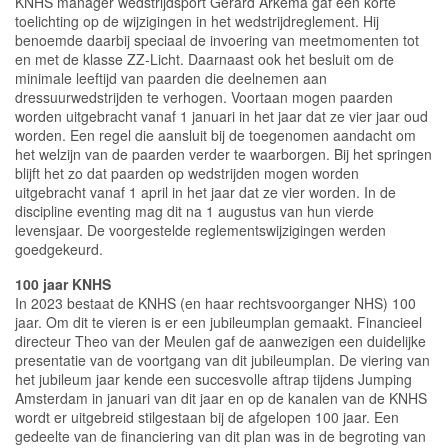
KNHS manager wedstrijdsport Gerard Arkema gaf een korte
toelichting op de wijzigingen in het wedstrijdreglement. Hij
benoemde daarbij speciaal de invoering van meetmomenten tot
en met de klasse ZZ-Licht. Daarnaast ook het besluit om de
minimale leeftijd van paarden die deelnemen aan
dressuurwedstrijden te verhogen. Voortaan mogen paarden
worden uitgebracht vanaf 1 januari in het jaar dat ze vier jaar oud
worden. Een regel die aansluit bij de toegenomen aandacht om
het welzijn van de paarden verder te waarborgen. Bij het springen
blijft het zo dat paarden op wedstrijden mogen worden
uitgebracht vanaf 1 april in het jaar dat ze vier worden. In de
discipline eventing mag dit na 1 augustus van hun vierde
levensjaar. De voorgestelde reglementswijzigingen werden
goedgekeurd.
100 jaar KNHS
In 2023 bestaat de KNHS (en haar rechtsvoorganger NHS) 100
jaar. Om dit te vieren is er een jubileumplan gemaakt. Financieel
directeur Theo van der Meulen gaf de aanwezigen een duidelijke
presentatie van de voortgang van dit jubileumplan. De viering van
het jubileum jaar kende een succesvolle aftrap tijdens Jumping
Amsterdam in januari van dit jaar en op de kanalen van de KNHS
wordt er uitgebreid stilgestaan bij de afgelopen 100 jaar. Een
gedeelte van de financiering van dit plan was in de begroting van