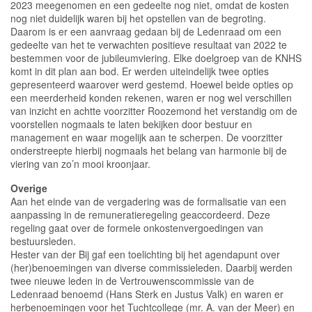
2023 meegenomen en een gedeelte nog niet, omdat de kosten
nog niet duidelijk waren bij het opstellen van de begroting.
Daarom is er een aanvraag gedaan bij de Ledenraad om een
gedeelte van het te verwachten positieve resultaat van 2022 te
bestemmen voor de jubileumviering. Elke doelgroep van de KNHS
komt in dit plan aan bod. Er werden uiteindelijk twee opties
gepresenteerd waarover werd gestemd. Hoewel beide opties op
een meerderheid konden rekenen, waren er nog wel verschillen
van inzicht en achtte voorzitter Roozemond het verstandig om de
voorstellen nogmaals te laten bekijken door bestuur en
management en waar mogelijk aan te scherpen. De voorzitter
onderstreepte hierbij nogmaals het belang van harmonie bij de
viering van zo’n mooi kroonjaar.
Overige
Aan het einde van de vergadering was de formalisatie van een
aanpassing in de remuneratieregeling geaccordeerd. Deze
regeling gaat over de formele onkostenvergoedingen van
bestuursleden.
Hester van der Bij gaf een toelichting bij het agendapunt over
(her)benoemingen van diverse commissieleden. Daarbij werden
twee nieuwe leden in de Vertrouwenscommissie van de
Ledenraad benoemd (Hans Sterk en Justus Valk) en waren er
herbenoemingen voor het Tuchtcollege (mr. A. van der Meer) en