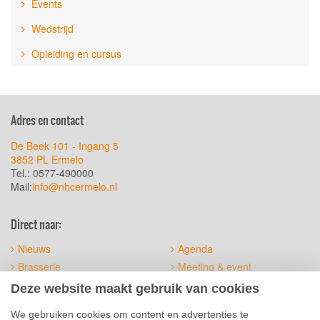
Events
Wedstrijd
Opleiding en cursus
Adres en contact
De Beek 101 - Ingang 5
3852 PL Ermelo
Tel.: 0577-490000
Mail:
info@nhcermelo.nl
Direct naar:
Nieuws
Agenda
Brasserie
Meeting & event
Het terrein
Official suppliers
Deze website maakt gebruik van cookies
Sitemap
Algemene voorwaarden
We gebruiken cookies om content en advertenties te