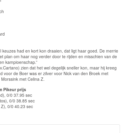
n
ch
ard
keuzes had en kort kon draaien, dat ligt haar goed. De merrie
het plan om haar nog verder door te rijden en misschien van de
en kampioenschap.”
v.Cartano) zien dat het wel degelijk sneller kon, maar hij kreeg
ud voor de Boer was er zilver voor Nick van den Broek met
 Morssink met Celina Z.
Pikeur prijs
d), 0/0 37.95 sec
tos), 0/0 38.85 sec
 Z), 0/0 40.23 sec