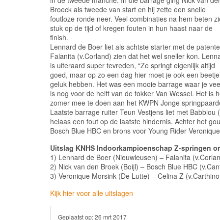
in de tweede manche. In die barrage ging Nick van de
Broeck als tweede van start en hij zette een snelle
foutloze ronde neer. Veel combinaties na hem beten zi
stuk op de tijd of kregen fouten in hun haast naar de
finish.
Lennard de Boer liet als achtste starter met de patente
Falanita (v.Corland) zien dat het wel sneller kon. Lenn
is uiteraard super tevreden, “Ze springt eigenlijk altijd
goed, maar op zo een dag hier moet je ook een beetje
geluk hebben. Het was een mooie barrage waar je veel 
is nog voor de helft van de fokker Van Wessel. Het is 
zomer mee te doen aan het KWPN Jonge springpaard
Laatste barrage ruiter Teun Vestjens liet met Babblou (
helaas een fout op de laatste hindernis. Achter het go
Bosch Blue HBC en brons voor Young Rider Veronique
Uitslag KNHS Indoorkampioenschap Z-springen om 
1) Lennard de Boer (Nieuwleusen) – Falanita (v.Corlan
2) Nick van den Broek (Boijl) – Bosch Blue HBC (v.Can
3) Veronique Morsink (De Lutte) – Celina Z (v.Carthino
Kijk hier voor alle uitslagen
Geplaatst op:
26 mrt 2017