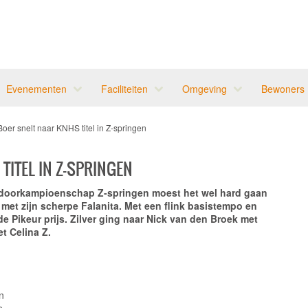
Evenementen
Faciliteiten
Omgeving
Bewoners
oer snelt naar KNHS titel in Z-springen
TITEL IN Z-SPRINGEN
Indoorkampioenschap Z-springen moest het wel hard gaan
 met zijn scherpe Falanita. Met een flink basistempo en
de Pikeur prijs. Zilver ging naar Nick van den Broek met
t Celina Z.
n