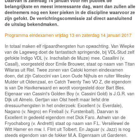
Daarvan is zaterdag 14 januari voor het publiek de
belangrijkste en meest interessante dag, want dan zullen alle
deelnemers nog een keer pieken in de discipline waarvoor ze
zijn gefokt. De verrichtingscommissie zal direct aansluitend
de uitslag bekendmaken.
Programma eindexamen vrijdag 13 en zaterdag 14 januari 2017
In totaal maken elf rijpaardhengsten hun opwachting. Van Wiepke
van de Lageweg doet de fantastisch springende, bij VDL-Stud zelf
gefokte Indigo VDL (v. Inschallah de Muze) mee. Casallini (v.
Casall), voorgesteld door Emile Brouwer, staat op naam van Titan
Wilaras uit Riel. Twee zonen van Catoki komen eindexamen
doen, dat zijn Catoccini van Leon Oude Nijhuis en ruiter Wesley
Mulder uit Oldenzaal, en Catch Twenty Two VO Z, die eigendom
is van De Havikerwaard en wordt voorgesteld door Bart Bles.
Eigenaar van Cassini's Golden Boy (v. Cassini Gold) is J.G.R. van
Dijk uit Almelo. Gertjan van Olst heeft maar liefst drie
dressuurhengsten in het onderzoek: Excellent (v. Everdale),
Nagano (v. Negro) en Fireball (v. Furstenball). Daarvan is
Excellent in gedeeld eigendom met Dick Faro. Ashwin van de
Fryochaborg (v. Andretti) staat op naam van F.L. Versélewel de
Witt Hamer en mw. I. Flint uit Tolbert. En Jaguar (v. Jazz) is nog
steeds eigendom van de fokker M.A. Eigenraam uit Garderen.