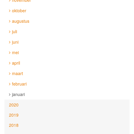
november
oktober
augustus
juli
juni
mei
april
maart
februari
januari
2020
2019
2018