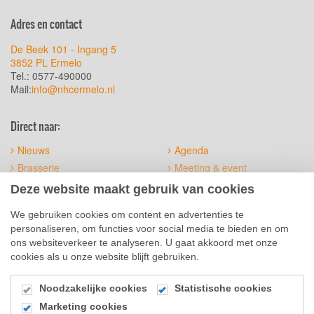
Adres en contact
De Beek 101 - Ingang 5
3852 PL Ermelo
Tel.: 0577-490000
Mail:
info@nhcermelo.nl
Direct naar:
Nieuws
Agenda
Brasserie
Meeting & event
Het terrein
Official suppliers
Deze website maakt gebruik van cookies
Sitemap
Algemene voorwaarden
We gebruiken cookies om content en advertenties te
personaliseren, om functies voor social media te bieden en om
Social Media
ons websiteverkeer te analyseren. U gaat akkoord met onze
cookies als u onze website blijft gebruiken.
Noodzakelijke cookies
Statistische cookies
Marketing cookies