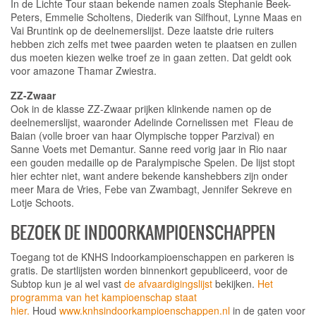
In de Lichte Tour staan bekende namen zoals Stephanie Beek-
Peters, Emmelie Scholtens, Diederik van Silfhout, Lynne Maas en
Vai Bruntink op de deelnemerslijst. Deze laatste drie ruiters
hebben zich zelfs met twee paarden weten te plaatsen en zullen
dus moeten kiezen welke troef ze in gaan zetten. Dat geldt ook
voor amazone Thamar Zwiestra.
ZZ-Zwaar
Ook in de klasse ZZ-Zwaar prijken klinkende namen op de
deelnemerslijst, waaronder Adelinde Cornelissen met Fleau de
Baian (volle broer van haar Olympische topper Parzival) en
Sanne Voets met Demantur. Sanne reed vorig jaar in Rio naar
een gouden medaille op de Paralympische Spelen. De lijst stopt
hier echter niet, want andere bekende kanshebbers zijn onder
meer Mara de Vries, Febe van Zwambagt, Jennifer Sekreve en
Lotje Schoots.
BEZOEK DE INDOORKAMPIOENSCHAPPEN
Toegang tot de KNHS Indoorkampioenschappen en parkeren is
gratis. De startlijsten worden binnenkort gepubliceerd, voor de
Subtop kun je al wel vast
de afvaardigingslijst
bekijken.
Het
programma van het kampioenschap staat
hier
.
Houd
www.knhsindoorkampioenschappen.nl
in de gaten voor