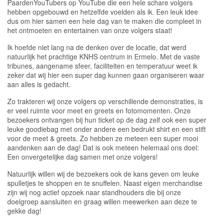
PaardenYouTubers op YouTube die een hele schare volgers
hebben opgebouwd en hetzelfde voelden als ik. Een leuk idee
dus om hier samen een hele dag van te maken die compleet in
het ontmoeten en entertainen van onze volgers staat!
Ik hoefde niet lang na de denken over de locatie, dat werd
natuurlijk het prachtige KNHS centrum in Ermelo. Met de vaste
tribunes, aangename sfeer, faciliteiten en temperatuur weet ik
zeker dat wij hier een super dag kunnen gaan organiseren waar
aan alles is gedacht.
Zo trakteren wij onze volgers op verschillende demonstraties, is
er veel ruimte voor meet en greets en fotomomenten. Onze
bezoekers ontvangen bij hun ticket op de dag zelf ook een super
leuke goodiebag met onder andere een bedrukt shirt en een stift
voor de meet & greets. Zo hebben ze meteen een super mooi
aandenken aan de dag! Dat is ook meteen helemaal ons doel:
Een onvergetelijke dag samen met onze volgers!
Natuurlijk willen wij de bezoekers ook de kans geven om leuke
spulletjes te shoppen en te snuffelen. Naast eigen merchandise
zijn wij nog actief opzoek naar standhouders die bij onze
doelgroep aansluiten en graag willen meewerken aan deze te
gekke dag!