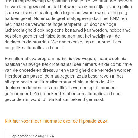
“Een kampioenschap verplaatsen doe je niet zomaar. We hebben
tot vandaag gewacht omdat het weer vaak moeilijk te voorspellen
is en we diverse maatregelen tegen het warme weer al in gang
hadden gezet. Nu er code geel is afgegeven door het KNMI en
het, naast de verwachte hoge temperatuur, door de hoge
luchtvochtigheid ook nog eens benauwd kan worden, hebben we
besloten geen enkel risico te nemen met het welzijn van de
deelnemende paarden. We onderzoeken op dit moment een
mogelijke alternatieve datum.”
Een alternatieve programmering is overwogen, maar bleek niet
haalbaar vanwege het grote aantal deelnemers en de combinatie
van de onderdelen dressuur en vaardigheid die verreden worden.
Hierdoor zijn passende maatregelen zoals beschreven in het
hitteprotocol moeilijk realiseerbaar of niet afdoende. Alle
deelnemende menners en officials worden op dit moment
geïnformeerd. Zodra bekend is of er een alternatieve datum
gevonden is, wordt dit via knhs.nl bekend gemaakt.
Klik hier voor meer informatie over de Hippiade 2024.
Geplaatst op:
12 aug 2024