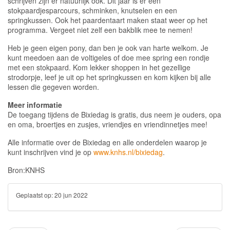
schrijven zijn er natuurlijk ook. Dit jaar is er een
stokpaardjesparcours, schminken, knutselen en een
springkussen. Ook het paardentaart maken staat weer op het
programma. Vergeet niet zelf een bakblik mee te nemen!
Heb je geen eigen pony, dan ben je ook van harte welkom.
Je
kunt meedoen aan de voltigeles of doe mee spring een rondje
met een stokpaard. Kom lekker shoppen in het gezellige
strodorpje, leef je uit op het springkussen en kom kijken bij alle
lessen die gegeven worden.
Meer informatie
De toegang tijdens de Bixiedag is gratis, dus neem je ouders, opa
en oma, broertjes en zusjes, vriendjes en vriendinnetjes mee!
Alle informatie over de Bixiedag en alle onderdelen waarop je
kunt inschrijven vind je op
www.knhs.nl/bixiedag
.
Bron:KNHS
Geplaatst op:
20 jun 2022