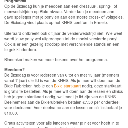
Programma
Op de Bixiedag kun je meedoen aan een dressuur-, spring-, of
menwedstrijden op Bixie-niveau. Verder kun je meedoen aan
gave spelletjes met je pony en aan een stoere cross- of voltigeles.
De Bixiedag vindt plaats op het KNHS-centrum in Ermelo.
Uiteraard ontbreekt ook dit jaar de versierwedstrijd niet! Wie weet
wordt jouw pony wel uitgeroepen tot de mooist versierde pony!
Ook is er een gezellig strodorp met verschillende stands en een
te gek kinderdorp.
Binnenkort maken we meer bekend over het programma.
Meedoen?
De Bixiedag is voor iedereen van 6 tot en met 13 jaar (menners
vanaf 7 jaar) die lid is van de KNHS. Als je mee wilt doen aan de
Bixie Rubrieken heb je een
Bixie startkaart
nodig, deze startkaart
is gratis te bestellen. Als je mee wilt doen aan de lessen en clinics
heb je geen startkaart nodig, wel moet je lid zijn van de KNHS.
Deelnemers aan de Bixierubrieken betalen €7,50 per onderdeel
voor deelname. Voor deelname aan de lessen en clinics betaal je
€10,00.
Gratis activiteiten voor alle kinderen waar je niet voor hoeft in te