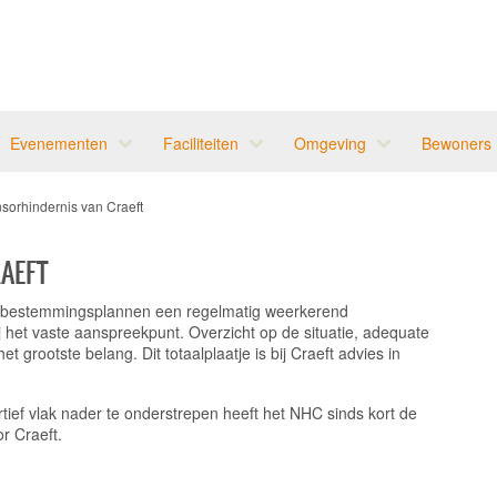
Evenementen
Faciliteiten
Omgeving
Bewoners
sorhindernis van Craeft
AEFT
 bestemmingsplannen een regelmatig weerkerend
j het vaste aanspreekpunt. Overzicht op de situatie, adequate
t grootste belang. Dit totaalplaatje is bij Craeft advies in
ef vlak nader te onderstrepen heeft het NHC sinds kort de
r Craeft.