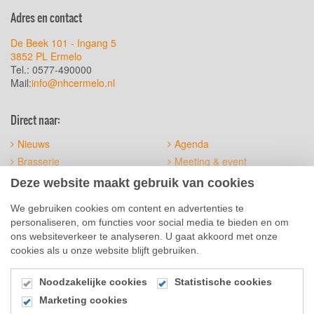
Adres en contact
De Beek 101 - Ingang 5
3852 PL Ermelo
Tel.: 0577-490000
Mail:
info@nhcermelo.nl
Direct naar:
Nieuws
Agenda
Brasserie
Meeting & event
Het terrein
Official suppliers
Deze website maakt gebruik van cookies
Sitemap
Algemene voorwaarden
We gebruiken cookies om content en advertenties te
personaliseren, om functies voor social media te bieden en om
Social Media
ons websiteverkeer te analyseren. U gaat akkoord met onze
cookies als u onze website blijft gebruiken.
Noodzakelijke cookies
Statistische cookies
Marketing cookies
© 2026