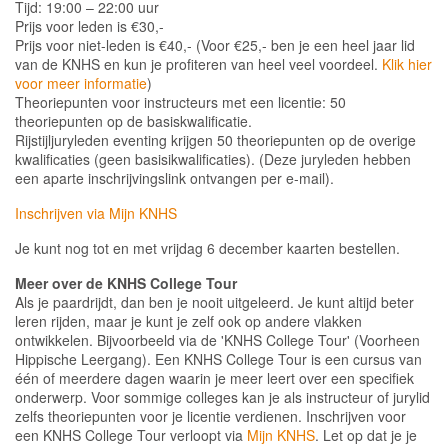
Tijd: 19:00 – 22:00 uur
Prijs voor leden is €30,-
Prijs voor niet-leden is €40,- (Voor €25,- ben je een heel jaar lid
van de KNHS en kun je profiteren van heel veel voordeel.
Klik hier
voor meer informatie
)
Theoriepunten voor instructeurs met een licentie: 50
theoriepunten op de basiskwalificatie.
Rijstijljuryleden eventing krijgen 50 theoriepunten op de overige
kwalificaties (geen basisikwalificaties).
(Deze juryleden hebben
een aparte inschrijvingslink ontvangen per e-mail).
Inschrijven via Mijn KNHS
Je kunt nog tot en met vrijdag 6 december kaarten bestellen.
Meer over de KNHS College Tour
Als je paardrijdt, dan ben je nooit uitgeleerd. Je kunt altijd beter
leren rijden, maar je kunt je zelf ook op andere vlakken
ontwikkelen. Bijvoorbeeld via de 'KNHS College Tour' (Voorheen
Hippische Leergang). Een KNHS College Tour is een cursus van
één of meerdere dagen waarin je meer leert over een specifiek
onderwerp. Voor sommige colleges kan je als instructeur of jurylid
zelfs theoriepunten voor je licentie verdienen. Inschrijven voor
een KNHS College Tour verloopt via
Mijn KNHS
. Let op dat je je