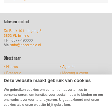
Adres en contact
De Beek 101 - Ingang 5
3852 PL Ermelo
Tel.: 0577-490000
Mail:
info@nhcermelo.nl
Direct naar:
Nieuws
Agenda
Brasserie
Meeting & event
Het terrein
Official suppliers
Deze website maakt gebruik van cookies
Sitemap
Algemene voorwaarden
We gebruiken cookies om content en advertenties te
personaliseren, om functies voor social media te bieden en om
Social Media
ons websiteverkeer te analyseren. U gaat akkoord met onze
cookies als u onze website blijft gebruiken.