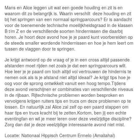
Mans en Alice leggen uit wat een goede houding en zit is en
waarom dit zo belangrijk is. Waarin verschilt deze houding en zit
bij het springen van een normaal springparcours? Er is aandacht
voor de toenemende technische moeilijkheidsgraad in de klassen
B t/m Z en de verschillende soorten hindernissen die daarbij
horen. Je hoort deze avond hoe je je paard kunt voorbereiden op
de steeds smaller wordende hindernissen en hoe je hem leert om
tussen de vlaggen door te springen.
Je krijgt antwoord op de vraag of je in een cross altijd passende
afstanden moet rijden net zoals je dat een springparcours wilt.
Hoe leer je je paard om toch altijd vol vertrouwen de hindernis te
nemen ook als is je afstand niet altijd ideaal? Je krijgt tips hoe je
oog voor de sprong ontwikkelt vanuit een hoog tempo.Tijdens
deze avond verschijnen er combinaties van verschillende niveaus
in de rijbaan. Rijtechnische problemen worden besproken en
vervolgens krijgen ruiters tips en trucs om deze problemen op te
lossen. En natuurlijk zal Alice zal zelf op een paard stappen om
haar tips en trucs kracht bij te zetten.Kortom, ben jij een echte
eventingfan en wil je meer leren over deze veelzijdige discipline?
Zorg dan dat je deze veelzijdige interessante avond niet mist.
Locatie: Nationaal Hippisch Centrum Ermelo (Amaliahal)