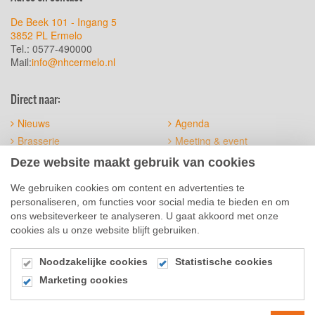
De Beek 101 - Ingang 5
3852 PL Ermelo
Tel.: 0577-490000
Mail:
info@nhcermelo.nl
Direct naar:
Nieuws
Agenda
Brasserie
Meeting & event
Het terrein
Official suppliers
Deze website maakt gebruik van cookies
Sitemap
Algemene voorwaarden
We gebruiken cookies om content en advertenties te
personaliseren, om functies voor social media te bieden en om
Social Media
ons websiteverkeer te analyseren. U gaat akkoord met onze
cookies als u onze website blijft gebruiken.
Noodzakelijke cookies
Statistische cookies
Marketing cookies
© 2026